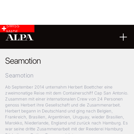
SWISS
MADE
08
09
2015
Seamotion
Seamotion
Ab September 2014 unternahm Herbert Boettcher eine
zweimonatige Reise mit dem Containerschiff Cap San Antonio.
Zusammen mit einer internationalen Crew von 24 Personen
genoss Herbert ihre Gesellschaft und die Zusammenarbeit.
Herbert begann in Deutschland und ging nach Belgien,
Frankreich, Brasilien, Argentinien, Uruguay, wieder Brasilien,
Marokko, Niederlande, England und zurück nach Hamburg. Es
war seine dritte Zusammenarbeit mit der Reederei Hamburg