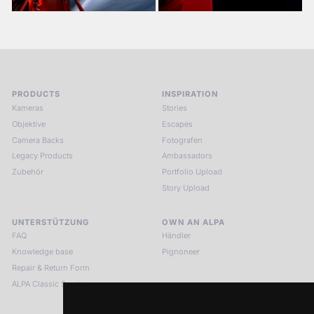
PRODUCTS
INSPIRATION
Kameras
Stories
Objektive
Escapes
Camera Backs
Fotografen
Legacy Products
Ambassadors
Zubehör
Portfolio Upload
Story Upload
UNTERSTÜTZUNG
OWN AN ALPA
FAQ
Händler
Knowledge base
Pignoneer
Repair & Return Form
ALPA Classic Services