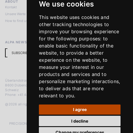
ABOUT
LEGAL NOTICES
We use cookies
Kontakt
Impressum
Unsere Werte
Datenschutzbestimmungen
This website uses cookies and
How to find us
Terms & Conditions
other tracking technologies to
Return Policy
improve your browsing experience
for the following purposes:
to
ALPA NEWSLETTER
enable basic functionality of the
website
,
to provide a better
SUBSCRIBE
experience on the website
,
to
measure your interest in our
products and services and to
Überlandstrasse 241
personalize marketing interactions
,
8600 Dübendorf
to deliver ads that are more
Schweiz
Phone: +41 44 383 92 22
relevant to you
.
@2026 all rights reserved
I agree
I decline
PRECISION MEASURED IN MICRONS. PASSION MEASURED IN DECADES
Change my preferences